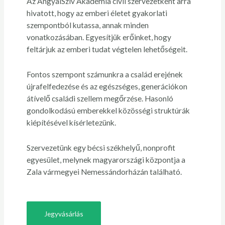
Az AngyalSzív Akadémia civil szervezetként arra
hivatott, hogy az emberi életet gyakorlati
szempontból kutassa, annak minden
vonatkozásában. Egyesítjük erőinket, hogy
feltárjuk az emberi tudat végtelen lehetőségeit.
Fontos szempont számunkra a család erejének
újrafelfedezése és az egészséges, generációkon
átívelő családi szellem megőrzése. Hasonló
gondolkodású emberekkel közösségi struktúrák
kiépítésével kísérletezünk.
Szervezetünk egy bécsi székhelyű, nonprofit
egyesület, melynek magyarországi központja a
Zala vármegyei Nemessándorházán található.
Jegyvásárlás