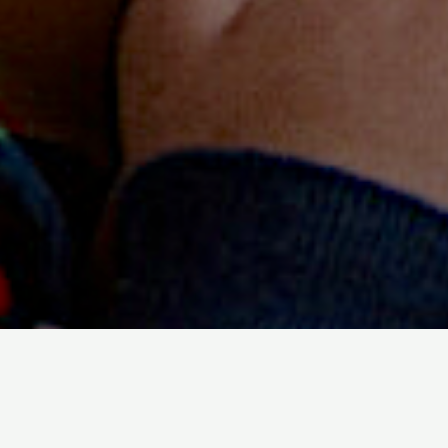
Kedves Látogató!
A Közösségek Találkozója térképes