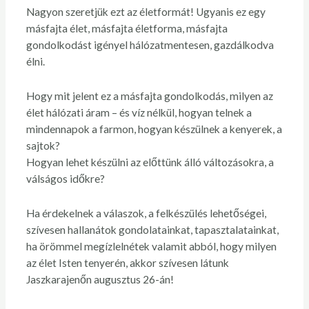
Nagyon szeretjük ezt az életformát! Ugyanis ez egy
másfajta élet, másfajta életforma, másfajta
gondolkodást igényel hálózatmentesen, gazdálkodva
élni.
Hogy mit jelent ez a másfajta gondolkodás, milyen az
élet hálózati áram – és víz nélkül, hogyan telnek a
mindennapok a farmon, hogyan készülnek a kenyerek, a
sajtok?
Hogyan lehet készülni az előttünk álló változásokra, a
válságos időkre?
Ha érdekelnek a válaszok, a felkészülés lehetőségei,
szívesen hallanátok gondolatainkat, tapasztalatainkat,
ha örömmel megízlelnétek valamit abból, hogy milyen
az élet Isten tenyerén, akkor szívesen látunk
Jaszkarajenőn augusztus 26-án!