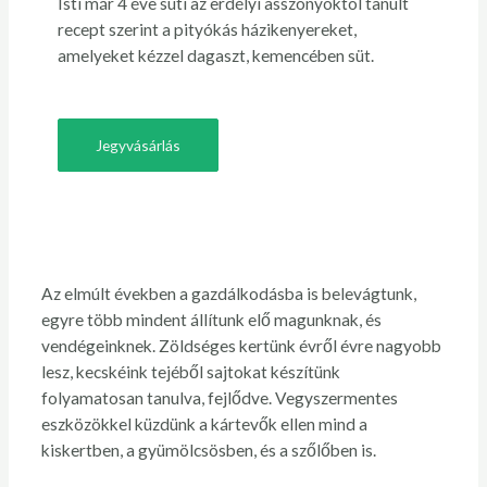
Isti már 4 éve süti az erdélyi asszonyoktól tanult
recept szerint a pityókás házikenyereket,
amelyeket kézzel dagaszt, kemencében süt.
Jegyvásárlás
Az elmúlt években a gazdálkodásba is belevágtunk,
egyre több mindent állítunk elő magunknak, és
vendégeinknek. Zöldséges kertünk évről évre nagyobb
lesz, kecskéink tejéből sajtokat készítünk
folyamatosan tanulva, fejlődve. Vegyszermentes
eszközökkel küzdünk a kártevők ellen mind a
kiskertben, a gyümölcsösben, és a szőlőben is.