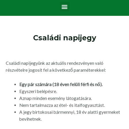
Menü
Skip
to
content
Családi napijegy
Családi napijegyünk az aktuális rendezvényen való
részvételre jogosít fel a következő paraméterekkel:
Egy pár számára (18 éven felüli férfi és nő).
Egyszeri belépésre.
Aznap minden esemény látogatására.
Nem tartalmazza az étel- és italfogyasztást.
A jegy birtokosai bármennyi, 18 év alatti gyermeket
bevihetnek.