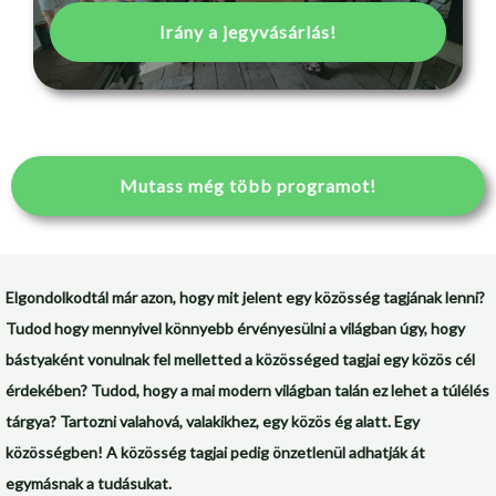
Irány a jegyvásárlás!
Mutass még több programot!
Elgondolkodtál már azon, hogy mit jelent egy közösség tagjának lenni?
Tudod hogy mennyivel könnyebb érvényesülni a világban úgy, hogy
bástyaként vonulnak fel melletted a közösséged tagjai egy közös cél
érdekében? Tudod, hogy a mai modern világban talán ez lehet a túlélés
tárgya? Tartozni valahová, valakikhez, egy közös ég alatt. Egy
közösségben! A közösség tagjai pedig önzetlenül adhatják át
egymásnak a tudásukat.