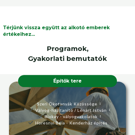
Térjünk vissza együtt az alkotó emberek
értékeihez...
Programok,
Gyakorlati bemutatók
Építők tere
Szeri Ökotanyák Közössége
Vályog-házitanító / Lénárt István
Biokay - vályogvakolatok
Horesnyi Béla - Kenderház építés