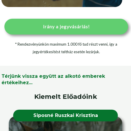
Irány a jegyvásárlás!
* Rendezvényünkön maximum 1.000 fő tud részt venni, így a
jegyértékesítést teltház esetén lezárjuk.
Térjünk vissza együtt az alkotó emberek
értékeihez...
Kiemelt Előadóink
Siposné Ruszkai Krisztina