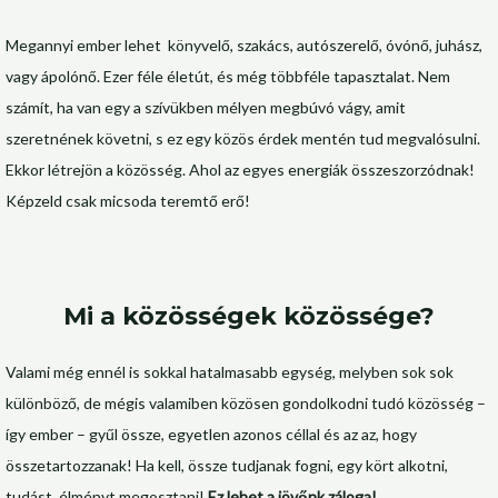
Megannyi ember lehet könyvelő, szakács, autószerelő, óvónő, juhász,
vagy ápolónő. Ezer féle életút, és még többféle tapasztalat. Nem
számít, ha van egy a szívükben mélyen megbúvó vágy, amit
szeretnének követni, s ez egy közös érdek mentén tud megvalósulni.
Ekkor létrejön a közösség. Ahol az egyes energiák összeszorzódnak!
Képzeld csak micsoda teremtő erő!
Mi a közösségek közössége?
Valami még ennél is sokkal hatalmasabb egység, melyben sok sok
különböző, de mégis valamiben közösen gondolkodni tudó közösség –
így ember – gyűl össze, egyetlen azonos céllal és az az, hogy
összetartozzanak! Ha kell, össze tudjanak fogni, egy kört alkotni,
tudást, élményt megosztani!
Ez lehet a jövőnk záloga!