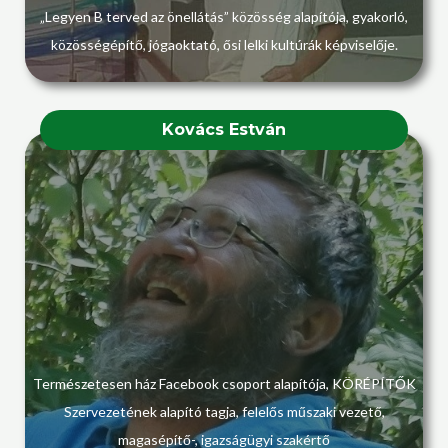
„Legyen B terved az önellátás” közösség alapítója, gyakorló,
közösségépítő, jógaoktató, ősi lelki kultúrák képviselője.
Kovács Estván
Természetesen ház Facebook csoport alapítója, KÖRÉPÍTŐK
Szervezetének alapító tagja, felelős műszaki vezető,
magasépítő-, igazságügyi szakértő