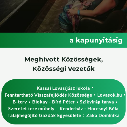
a kapunyitásig
Meghívott Közösségek,
Közösségi Vezetők
Kassai Lovasíjász Iskola
Fenntartható Visszafejlődés Közössége
Lovasok.hu
B-terv
Biokay - Bíró Péter
Szikvirág tanya
Szeretet tere műhely
Kenderház - Horesnyi Béla
Talajmegújító Gazdák Egyesülete
Zaka Dominika