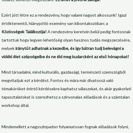
Ezért jött létre ez a rendezvény, hogy valami nagyot alkossunk! Igazi
értékteremtő, hiánypótló esemény van kibontakozóban; a
Közösségek Találkozója!
A rendezvény keretein belül pedig fontosnak
tartottuk hogy legyen lehetőség olyan hasznos tudás megszerzésére,
melyek
iránytűt adhatnak a kezedbe, és így bátran tudj belevágni a
vidéki élet szépségeibe és ne éld meg kudarcként az első hónapokat!
Mind társadalmi, mind kulturális, gazdasági, természeti szemszögből
megvitatjuk ezt a kérdést. Fontos és mára már divatossá való
témaköröket érintő kérdésekre kaphatsz válaszokat, és akár gyakorlati
tapasztalatokat is szerezhetsz a színvonalas előadások és a számtalan
workshop által.
Mindemellett a nagyszínpadon folyamatosan fognak előadások folyni,