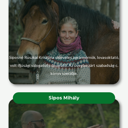
Siposné Ruszkai Krisztina okleveles agrármérnök, lovasoktató,
volt ifjúsági válogatott díjugrató. Az üvegbe zárt szabadság c.
könyv szerzője.
Sipos Mihály