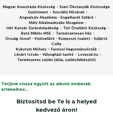
Magyar Anasztázia Közösség
Szeri Ökotanyák Közössége
Gyüttment
Szociális Nővérek
Angyalszív Akadémia - Engelhardt Szilárd
Mély Alkalmazkodás Mozgalom
Hét Kenyér Zarándokpékség
Túri Önellátó Közösség
Bató Miklós MSE
Természetesen Ház
Ország József - Vízönellátó - Komposzt toalett - Szíjártó
Csilla
Kukutyin Műhely
Farmosi Hagyományőrzők
Lénárt István - Vályogházi tanító
Lovasok.hu
Természetes szülés (dúla, szülésfelkészítő)
Térjünk vissza együtt az alkotó emberek
értékeihez...
Biztosítsd be Te is a helyed
kedvező áron!